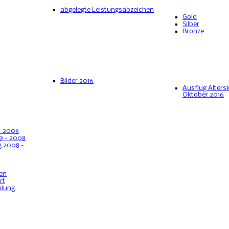
abgelegte Leistungsabzeichen
Gold
Silber
Bronze
Bilder 2016
Ausflug Alter
Oktober 2016
- 2008
9 - 2008
 2008 -
en
rt
ilung