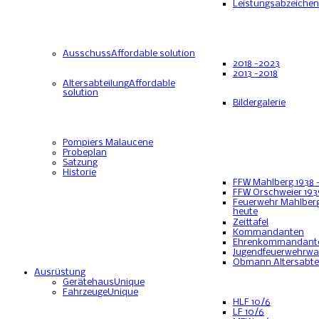
Leistungsabzeichen
Ausschuss
Affordable solution
2018 -2023
2013 -2018
Altersabteilung
Affordable
solution
Bildergalerie
Pompiers Malaucene
Probeplan
Satzung
Historie
FFW Mahlberg 1938 
FFW Orschweier 193
Feuerwehr Mahlberg
heute
Zeittafel
Kommandanten
Ehrenkommandant
Jugendfeuerwehrwa
Obmann Altersabte
Ausrüstung
Gerätehaus
Unique
Fahrzeuge
Unique
HLF 10/6
LF 10/6