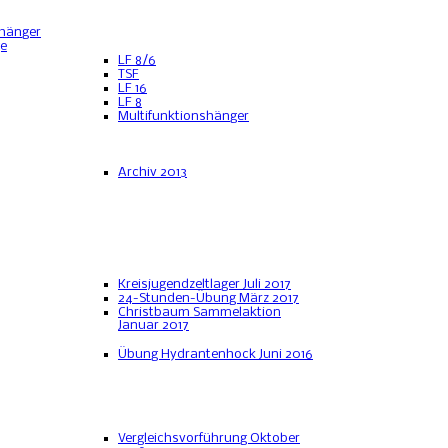
hänger
ge
LF 8/6
TSF
LF 16
LF 8
Multifunktionshänger
Archiv 2013
Kreisjugendzeltlager Juli 2017
24-Stunden-Übung März 2017
Christbaum Sammelaktion
Januar 2017
Übung Hydrantenhock Juni 2016
Vergleichsvorführung Oktober