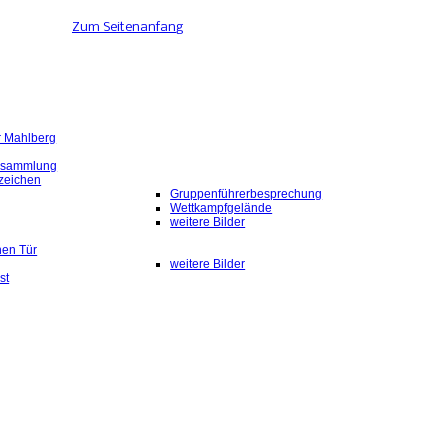
Zum Seitenanfang
r Mahlberg
rsammlung
zeichen
Gruppenführerbesprechung
Wettkampfgelände
weitere Bilder
nen Tür
weitere Bilder
st