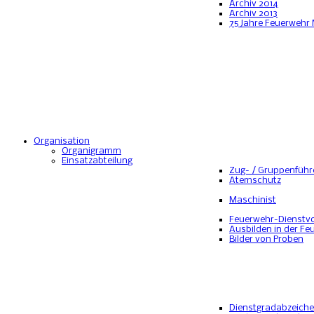
Archiv 2014
Archiv 2013
75 Jahre Feuerwehr
Organisation
Organigramm
Einsatzabteilung
Zug- / Gruppenführ
Atemschutz
Maschinist
Feuerwehr-Dienstvo
Ausbilden in der Fe
Bilder von Proben
Dienstgradabzeich