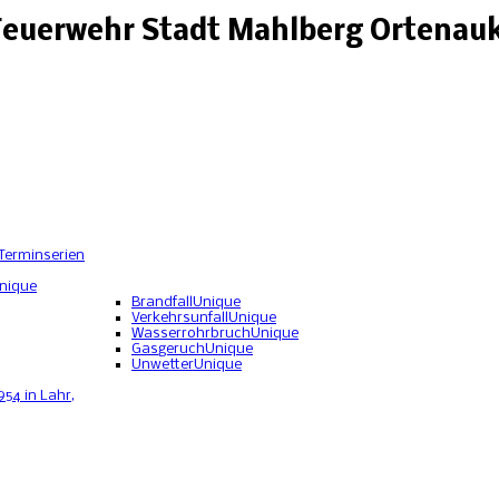
 Feuerwehr Stadt Mahlberg Ortenauk
Terminserien
nique
Brandfall
Unique
Verkehrsunfall
Unique
Wasserrohrbruch
Unique
Gasgeruch
Unique
Unwetter
Unique
954 in Lahr,