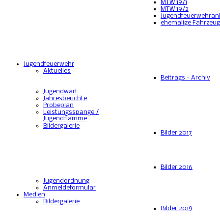
MTW 19/1
MTW 19/2
Jugendfeuerwehran
ehemalige Fahrzeu
Jugendfeuerwehr
Aktuelles
Beitrags - Archiv
Jugendwart
Jahresberichte
Probeplan
Leistungsspange /
Jugendflamme
Bildergalerie
Bilder 2017
Bilder 2016
Jugendordnung
Anmeldeformular
Medien
Bildergalerie
Bilder 2019