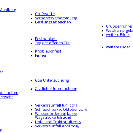
 Mahlberg
Grußworte
Verbandsversammlung
Leistungsabzeichen
Gruppenführe
Wettkampfgel
weitere Bilder
Festbankett
Tag der offenen Tür
weitere Bilder
Knoblauchfest
Firmen
er
G26 Untersuchung
ärztliche Untersuchung
rschriften
uerwehr
Verkehrsunfall Juni 2017
Schlauchpaket Oktober 2016
Wasserförderung lange
Wegstrecke Juli 2016
Unfall mit TraktorJuli 2016
Verkehrsunfall April 2016
en