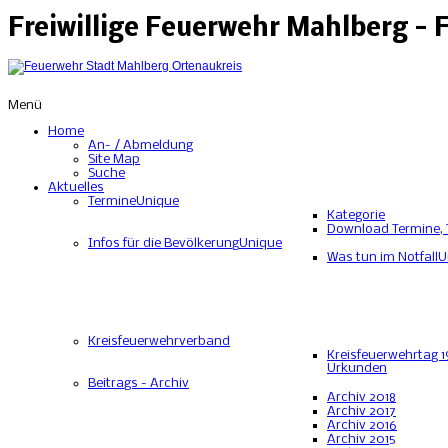
Freiwillige Feuerwehr Mahlberg -
Menü
Home
An- / Abmeldung
Site Map
Suche
Aktuelles
Termine
Unique
Kategorie
Download Termine, 
Infos für die Bevölkerung
Unique
Was tun im Notfall
U
Kreisfeuerwehrverband
Kreisfeuerwehrtag 1
Urkunden
Beitrags - Archiv
Archiv 2018
Archiv 2017
Archiv 2016
Archiv 2015