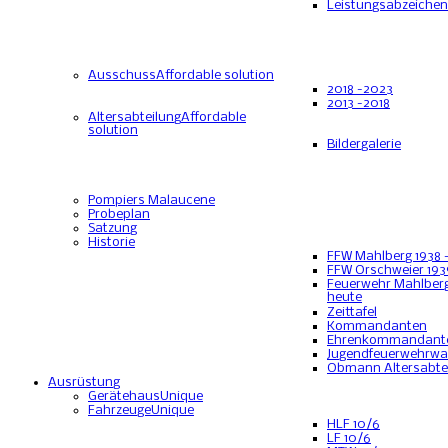
Leistungsabzeichen
Ausschuss
Affordable solution
2018 -2023
2013 -2018
Altersabteilung
Affordable
solution
Bildergalerie
Pompiers Malaucene
Probeplan
Satzung
Historie
FFW Mahlberg 1938 
FFW Orschweier 193
Feuerwehr Mahlberg
heute
Zeittafel
Kommandanten
Ehrenkommandant
Jugendfeuerwehrwa
Obmann Altersabte
Ausrüstung
Gerätehaus
Unique
Fahrzeuge
Unique
HLF 10/6
LF 10/6