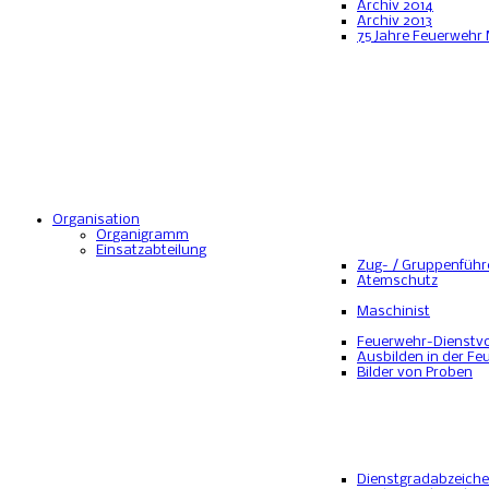
Archiv 2014
Archiv 2013
75 Jahre Feuerwehr
Organisation
Organigramm
Einsatzabteilung
Zug- / Gruppenführ
Atemschutz
Maschinist
Feuerwehr-Dienstvo
Ausbilden in der Fe
Bilder von Proben
Dienstgradabzeich