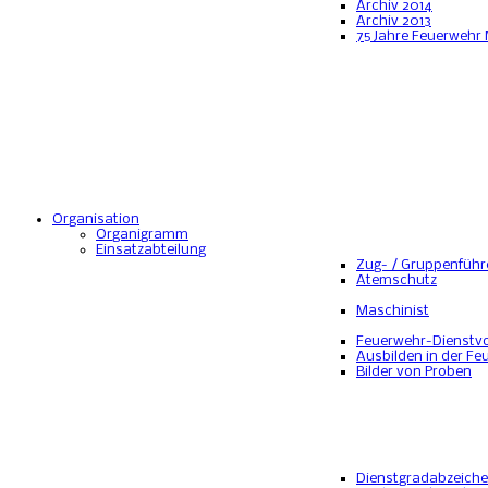
Archiv 2014
Archiv 2013
75 Jahre Feuerwehr
Organisation
Organigramm
Einsatzabteilung
Zug- / Gruppenführ
Atemschutz
Maschinist
Feuerwehr-Dienstvo
Ausbilden in der Fe
Bilder von Proben
Dienstgradabzeich