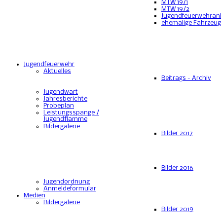
MTW 19/1
MTW 19/2
Jugendfeuerwehran
ehemalige Fahrzeu
Jugendfeuerwehr
Aktuelles
Beitrags - Archiv
Jugendwart
Jahresberichte
Probeplan
Leistungsspange /
Jugendflamme
Bildergalerie
Bilder 2017
Bilder 2016
Jugendordnung
Anmeldeformular
Medien
Bildergalerie
Bilder 2019