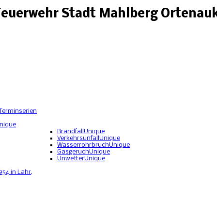
 Feuerwehr Stadt Mahlberg Ortenauk
Terminserien
nique
Brandfall
Unique
Verkehrsunfall
Unique
Wasserrohrbruch
Unique
Gasgeruch
Unique
Unwetter
Unique
954 in Lahr,