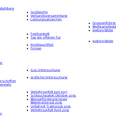
 Mahlberg
Grußworte
Verbandsversammlung
Leistungsabzeichen
Gruppenführe
Wettkampfgel
weitere Bilder
Festbankett
Tag der offenen Tür
weitere Bilder
Knoblauchfest
Firmen
er
G26 Untersuchung
ärztliche Untersuchung
rschriften
uerwehr
Verkehrsunfall Juni 2017
Schlauchpaket Oktober 2016
Wasserförderung lange
Wegstrecke Juli 2016
Unfall mit TraktorJuli 2016
Verkehrsunfall April 2016
en