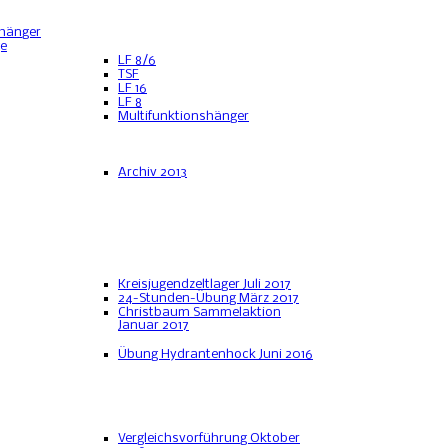
hänger
ge
LF 8/6
TSF
LF 16
LF 8
Multifunktionshänger
Archiv 2013
Kreisjugendzeltlager Juli 2017
24-Stunden-Übung März 2017
Christbaum Sammelaktion
Januar 2017
Übung Hydrantenhock Juni 2016
Vergleichsvorführung Oktober