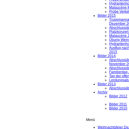
Hydrantenho
Malaucéne 
Probe Verkeh
Bilder 2015
Truppmannau
Dezember 2
Abschlussü
Platzkonzert
Malaucéne J
Übung Weinh
Hydrantenho
Ausflug nac
2015
Bilder 2014
Abschlussü
November 2
Abschlussü
Familientag 
Tag der offe
Leistungsab
Bilder 2013
Abschlussü
Archiv
Bilder 2012
Bilder 2011
Bilder 2010
Menü
Weihnachtsfeier D