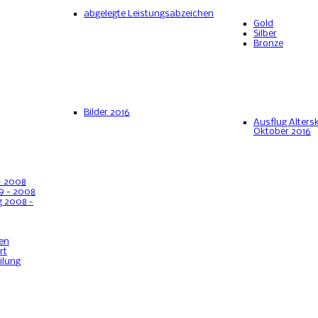
abgelegte Leistungsabzeichen
Gold
Silber
Bronze
Bilder 2016
Ausflug Alter
Oktober 2016
- 2008
9 - 2008
 2008 -
en
rt
ilung