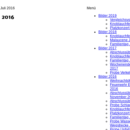
Juli 2016
Menü
Bilder 2019
 2016
Vergleichsv
Knoblauchfe
Platzkonzert
Bilder 2018
Knoblauchfe
Malaucene J
Familientag
Bilder 2017
Abschlussü
Knoblauchfe
Familientag 
Wochenende 
2017
Probe Verkeh
Bilder 2016
Weihnachtsf
Feuerwehr 
2016
Abschlussü
November 2
Abschlussü
Probe Schla
Knoblauchfe
Platzkonzert
Familientag 
Probe Wasse
Wegstrecke 
Probe Unfall