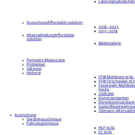
Leistungsabzeichen
Ausschuss
Affordable solution
2018 -2023
2013 -2018
Altersabteilung
Affordable
solution
Bildergalerie
Pompiers Malaucene
Probeplan
Satzung
Historie
FFW Mahlberg 1938 
FFW Orschweier 193
Feuerwehr Mahlberg
heute
Zeittafel
Kommandanten
Ehrenkommandant
Jugendfeuerwehrwa
Obmann Altersabte
Ausrüstung
Gerätehaus
Unique
Fahrzeuge
Unique
HLF 10/6
LF 10/6