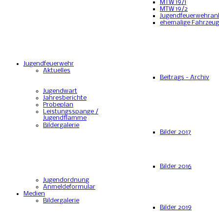
MTW 19/1
MTW 19/2
Jugendfeuerwehran
ehemalige Fahrzeu
Jugendfeuerwehr
Aktuelles
Beitrags - Archiv
Jugendwart
Jahresberichte
Probeplan
Leistungsspange /
Jugendflamme
Bildergalerie
Bilder 2017
Bilder 2016
Jugendordnung
Anmeldeformular
Medien
Bildergalerie
Bilder 2019