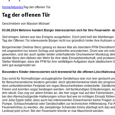
Home
Aktuelles
Tag der offenen Tür
Tag der offenen Tür
Geschrieben von Masson Michael
03.08.2024 Mehrere hundert Bürger interessierten sich für ihre Feuerwehr- da
Seit einigen Jahren war das Ereignis ausgefallen. Doch jetzt ließ die Mahlber
Tag der Offenen Tür interessierte Bürger nicht nur gründlich hinter ihre Kulissen 
Bürgermeister Dietmar Benz gelang es dieses Mal als oberstem FFW-Dienstherrn
mit ungewohnt nur einem Schlag und spritzerfrei anzustechen. Drum war ein ext
geworden, und der auch später weiter unterhaltende Orschweierer Musikzug stim
dankte Benz den Aktiven der Wehr für ihre stete Einsatzbereitschaft, und postwe
Stefan Waldinger, dass die FFW für ihre vielfältigen Aufgaben dank städtische
sehr gut ausgerüstet sei.
Besonders Kinder interessierten sich brennend für die offenen Löschfahrzeu
Das sonst für Normalbürger unzugängliche Gerätehaus war nun leer geräumt un
für Besucheranstürme bestens gerüstet- doch glücklicherweise blieb der prognos
dem umfunktionierten Festplatz ein reges Besuchertreiben entwickelte. Sämtlich
Freien und konnten sogar bestiegen werden- mit fachkundigen Erläuterungen, wa
drin steckt. Das zog vor allem Kinder an, die hier sogar mal auf den Fahrersitze
bei den Atemschutzgeräte-Halterungen schon fast wie im richtigen Einsatz fühle
und Julia Epple dafür, dass auch bei interessierten Erwachsenen keine Fragen z
Pumpe, Schlauchmaterial oder Gerätschaften zur technischen Hilfeleistung. Für Ali
Feuerwehrfrau zu werden, die zweijährige Schwester Amira überlegt sich das woh
Lenkrad jetzt schon: Bei der Feuerwehr könnte er mal Maschinist werden.