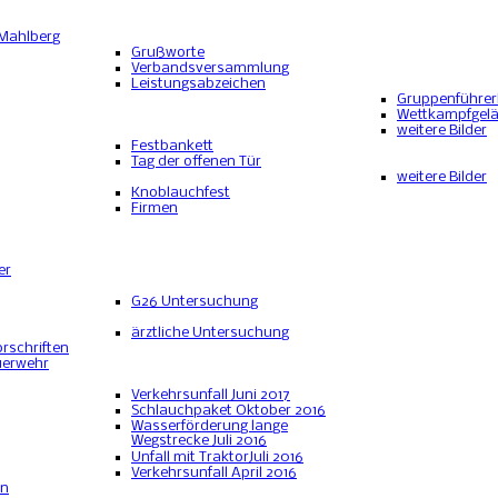
 Mahlberg
Grußworte
Verbandsversammlung
Leistungsabzeichen
Gruppenführe
Wettkampfgel
weitere Bilder
Festbankett
Tag der offenen Tür
weitere Bilder
Knoblauchfest
Firmen
er
G26 Untersuchung
ärztliche Untersuchung
rschriften
uerwehr
Verkehrsunfall Juni 2017
Schlauchpaket Oktober 2016
Wasserförderung lange
Wegstrecke Juli 2016
Unfall mit TraktorJuli 2016
Verkehrsunfall April 2016
en