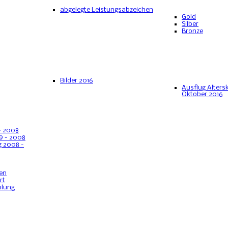
abgelegte Leistungsabzeichen
Gold
Silber
Bronze
Bilder 2016
Ausflug Alter
Oktober 2016
- 2008
9 - 2008
 2008 -
en
rt
ilung