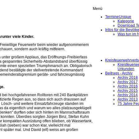
Menü
Termine
Unique
Kategorie
Download Te
Infos für die Bevölk
Was tun im N
runter viele Kinder.
ger Freiwillige Feuerwehr beim wieder aufgenommenem
schauen, sondern auch kräftig mitfeiern.
 unter großem Applaus, das Eröffnungs-Freibierfass
Kreisfeuerwehrver
ra gespanntes Sicherheits-Abstandsband überflüssig
Kreisfeuerwe
mte einen speziellen Triumphmarsch an. Obligatorisch
Urkunden
ndend bestätigte der stellvertretende Kommandant
Beitrags - Archiv
m Gemeinderatsgremium geräte- und fahrzeugmässig
Archiv 2018
Archiv 2017
Archiv 2016
ge.
Archiv 2015
d bei hochgefahrenen Rolltoren mit 240 Bankplätzen
Archiv 2014
tizierte Regen aus, so dass sich auch draussen auf
Archiv 2013
e Lösch- und weitere Einsatzfahrzeuge standen im
75 Jahre Fe
s da eigentlich und warum wo alles platzausgeklügelt
n „lenken" durften oder sich hinten im Mannschaftsraum
n konnten. Überdies sorgten Jürgen Binz, Stefan Kuhn
ur kompakten Ausrüstung offen blieben, ob Wassertank,
ah (sieben) war schon klar, vielleicht mal
l später mal. Und David (elf) weiss am großen