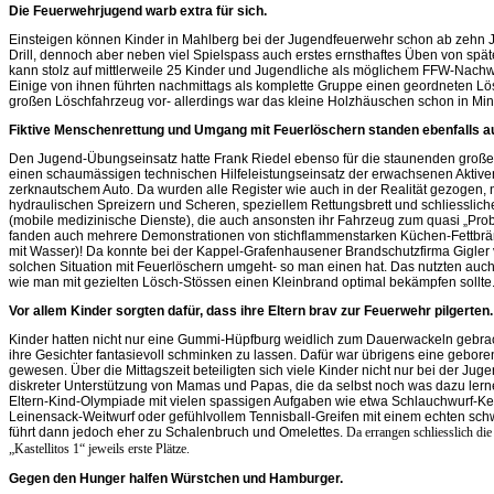
Die Feuerwehrjugend warb extra für sich.
Einsteigen können Kinder in Mahlberg bei der Jugendfeuerwehr schon ab zehn Jahr
Drill, dennoch aber neben viel Spielspass auch erstes ernsthaftes Üben von sp
kann stolz auf mittlerweile 25 Kinder und Jugendliche als möglichem FFW-Nachw
Einige von ihnen führten nachmittags als komplette Gruppe einen geordneten 
großen Löschfahrzeug vor- allerdings war das kleine Holzhäuschen schon in Min
Fiktive Menschenrettung und Umgang mit Feuerlöschern standen ebenfalls 
Den Jugend-Übungseinsatz hatte Frank Riedel ebenso für die staunenden großen
einen schaumässigen technischen Hilfeleistungseinsatz der erwachsenen Aktiv
zerknautschem Auto. Da wurden alle Register wie auch in der Realität gezogen, 
hydraulischen Spreizern und Scheren, speziellem Rettungsbrett und schliessl
(mobile medizinische Dienste), die auch ansonsten ihr Fahrzeug zum quasi „Prob
fanden auch mehrere Demonstrationen von stichflammenstarken Küchen-Fettbrän
mit Wasser)! Da konnte bei der Kappel-Grafenhausener Brandschutzfirma Gigler 
solchen Situation mit Feuerlöschern umgeht- so man einen hat. Das nutzten auc
wie man mit gezielten Lösch-Stössen einen Kleinbrand optimal bekämpfen sollte
Vor allem Kinder sorgten dafür, dass ihre Eltern brav zur Feuerwehr pilgerten.
Kinder hatten nicht nur eine Gummi-Hüpfburg weidlich zum Dauerwackeln gebr
ihre Gesichter fantasievoll schminken zu lassen. Dafür war übrigens eine gebor
gewesen. Über die Mittagszeit beteiligten sich viele Kinder nicht nur bei der 
diskreter Unterstützung von Mamas und Papas, die da selbst noch was dazu lern
Eltern-Kind-Olympiade mit vielen spassigen Aufgaben wie etwa Schlauchwurf-K
Leinensack-Weitwurf oder gefühlvollem Tennisball-Greifen mit einem echten schw
führt dann jedoch eher zu Schalenbruch und Omelettes.
Da errangen schliesslich di
„Kastellitos 1“ jeweils erste Plätze.
Gegen den Hunger halfen Würstchen und Hamburger.