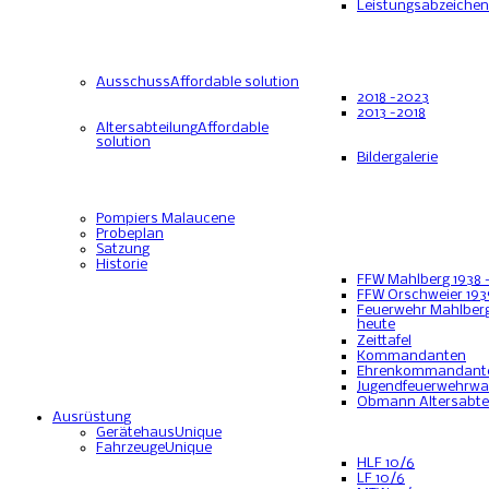
Leistungsabzeichen
Ausschuss
Affordable solution
2018 -2023
2013 -2018
Altersabteilung
Affordable
solution
Bildergalerie
Pompiers Malaucene
Probeplan
Satzung
Historie
FFW Mahlberg 1938 
FFW Orschweier 193
Feuerwehr Mahlberg
heute
Zeittafel
Kommandanten
Ehrenkommandant
Jugendfeuerwehrwa
Obmann Altersabte
Ausrüstung
Gerätehaus
Unique
Fahrzeuge
Unique
HLF 10/6
LF 10/6