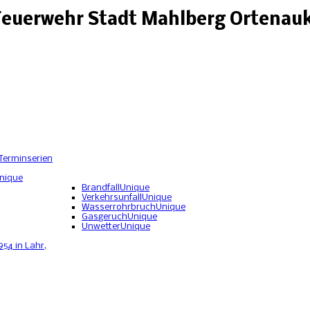
 Feuerwehr Stadt Mahlberg Ortenauk
Terminserien
nique
Brandfall
Unique
Verkehrsunfall
Unique
Wasserrohrbruch
Unique
Gasgeruch
Unique
Unwetter
Unique
954 in Lahr,