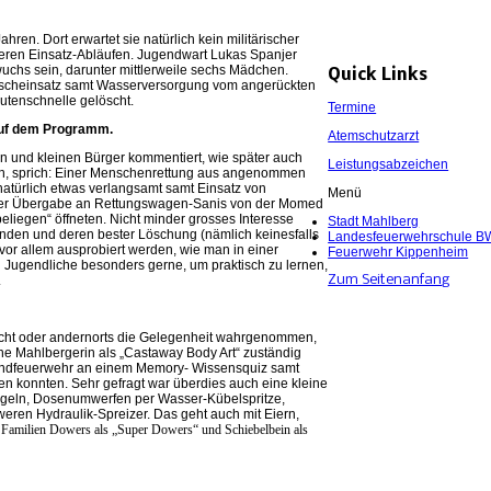
en. Dort erwartet sie natürlich kein militärischer
äteren Einsatz-Abläufen. Jugendwart Lukas Spanjer
uchs sein, darunter mittlerweile sechs Mädchen.
Quick Links
Löscheinsatz samt Wasserversorgung vom angerückten
utenschnelle gelöscht.
Termine
auf dem Programm.
Atemschutzarzt
 und kleinen Bürger kommentiert, wie später auch
Leistungsabzeichen
en, sprich: Einer Menschenrettung aus angenommen
natürlich etwas verlangsamt samt Einsatz von
Menü
icher Übergabe an Rettungswagen-Sanis von der Momed
eliegen“ öffneten. Nicht minder grosses Interesse
Stadt Mahlberg
den und deren bester Löschung (nämlich keinesfalls
Landesfeuerwehrschule B
vor allem ausprobiert werden, wie man in einer
Feuerwehr Kippenheim
h Jugendliche besonders gerne, um praktisch zu lernen,
.
Zum Seitenanfang
acht oder andernorts die Gelegenheit wahrgenommen,
ene Mahlbergerin als „Castaway Body Art“ zuständig
Jugendfeuerwehr an einem Memory- Wissensquiz samt
en konnten. Sehr gefragt war überdies auch eine kleine
egeln, Dosenumwerfen per Wasser-Kübelspritze,
eren Hydraulik-Spreizer. Das geht auch mit Eiern,
e Familien Dowers als „Super Dowers“ und Schiebelbein als