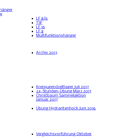
hänger
ge
LF 8/6
TSF
LF 16
LF 8
Multifunktionshänger
Archiv 2013
Kreisjugendzeltlager Juli 2017
24-Stunden-Übung März 2017
Christbaum Sammelaktion
Januar 2017
Übung Hydrantenhock Juni 2016
Vergleichsvorführung Oktober