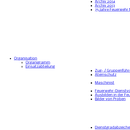
Archiv 2014
Archiv 2013
75 Jahre Feuerwehr
Organisation
Organigramm
Einsatzabteilung
Zug- / Gruppenführ
Atemschutz
Maschinist
Feuerwehr-Dienstvo
Ausbilden in der Fe
Bilder von Proben
Dienstgradabzeich