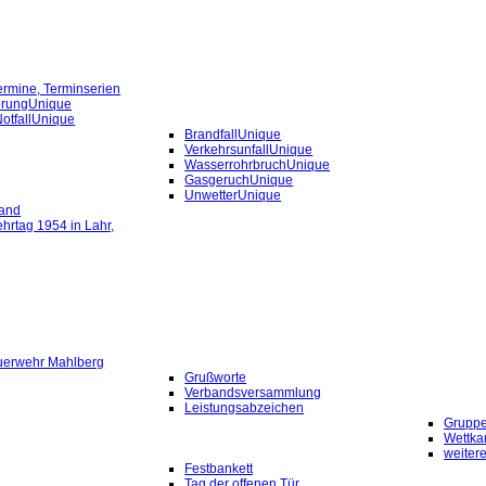
rmine, Terminserien
erung
Unique
otfall
Unique
Brandfall
Unique
Verkehrsunfall
Unique
Wasserrohrbruch
Unique
Gasgeruch
Unique
Unwetter
Unique
band
hrtag 1954 in Lahr,
uerwehr Mahlberg
Grußworte
Verbandsversammlung
Leistungsabzeichen
Gruppe
Wettka
weitere
Festbankett
Tag der offenen Tür